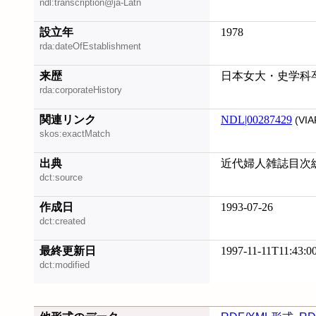
ndl:transcription@ja-Latn
設立年
1978
rda:dateOfEstablishment
来歴
日本女大・史学科
rda:corporateHistory
関連リンク
NDL|00287429
(VIA
skos:exactMatch
出典
近代婦人雑誌目次総覧
dct:source
作成日
1993-07-26
dct:created
最終更新日
1997-11-11T11:43:0
dct:modified