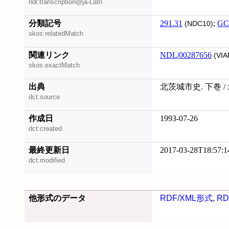
ndl:transcription@ja-Latn
分類記号
291.31
;
GC
(NDC10)
skos:relatedMatch
関連リンク
NDL|00287656
(VIA
skos:exactMatch
出典
北茨城市史. 下巻 
dct:source
作成日
1993-07-26
dct:created
最終更新日
2017-03-28T18:57:1
dct:modified
他形式のデータ
RDF/XML形式
,
RD