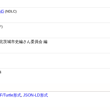
45
(NDLC)
F)
/ 北茨城市史編さん委員会 編
4
F/Turtle形式
,
JSON-LD形式