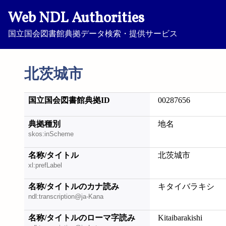
Web NDL Authorities
国立国会図書館典拠データ検索・提供サービス
北茨城市
国立国会図書館典拠ID
00287656
典拠種別
地名
skos:inScheme
名称/タイトル
北茨城市
xl:prefLabel
名称/タイトルのカナ読み
キタイバラキシ
ndl:transcription@ja-Kana
名称/タイトルのローマ字読み
Kitaibarakishi