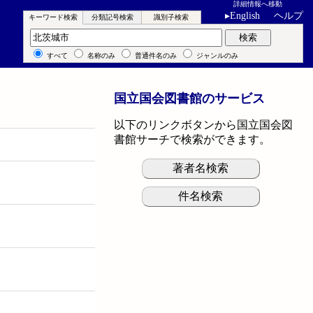
詳細情報へ移動
▸
English
ヘルプ
キーワード検索
分類記号検索
識別子検索
キーワード検索
検索
すべて
名称のみ
普通件名のみ
ジャンルのみ
国立国会図書館のサービス
以下のリンクボタンから国立国会図
書館サーチで検索ができます。
著者名検索
件名検索