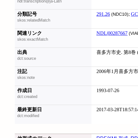
ndl:transcription@ja-Latn
分類記号
291.26
;
GC
(NDC10)
skos:relatedMatch
関連リンク
NDL|00287667
(VIA
skos:exactMatch
出典
喜多方市史. 第8巻 
dct:source
注記
2006年1月喜多方
skos:note
作成日
1993-07-26
dct:created
最終更新日
2017-03-28T18:57:1
dct:modified