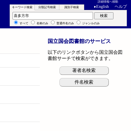
詳細情報へ移動
▸
English
ヘルプ
キーワード検索
分類記号検索
識別子検索
キーワード検索
検索
すべて
名称のみ
普通件名のみ
ジャンルのみ
国立国会図書館のサービス
以下のリンクボタンから国立国会図
書館サーチで検索ができます。
著者名検索
件名検索