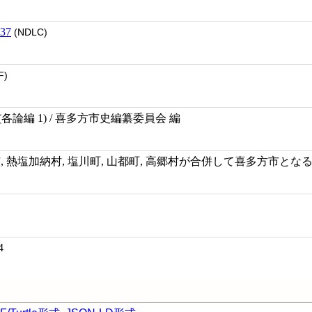
37
(NDLC)
F)
(各論編 1) / 喜多方市史編纂委員会 編
市, 熱塩加納村, 塩川町, 山都町, 高郷村が合併して喜多方市とな
4