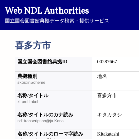
Web NDL Authorities
国立国会図書館典拠データ検索・提供サービス
喜多方市
国立国会図書館典拠ID
00287667
典拠種別
地名
skos:inScheme
名称/タイトル
喜多方市
xl:prefLabel
名称/タイトルのカナ読み
キタカタシ
ndl:transcription@ja-Kana
名称/タイトルのローマ字読み
Kitakatashi