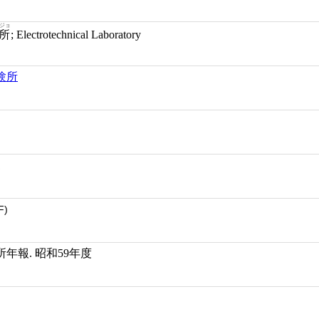
ウジョ
所
; Electrotechnical Laboratory
験所
更
F)
年報. 昭和59年度