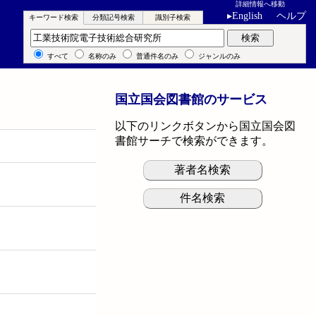
詳細情報へ移動
▸
English
ヘルプ
キーワード検索
分類記号検索
識別子検索
キーワード検索
検索
すべて
名称のみ
普通件名のみ
ジャンルのみ
国立国会図書館のサービス
以下のリンクボタンから国立国会図
書館サーチで検索ができます。
著者名検索
件名検索