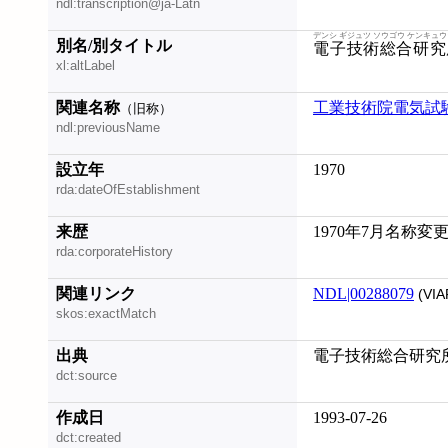
ndl:transcription@ja-Latn
デンシ ギジュツ ソウゴウ ケンキュ
別名/別タイトル
電子技術総合研究
xl:altLabel
関連名称
工業技術院電気試
（旧称）
ndl:previousName
設立年
1970
rda:dateOfEstablishment
来歴
1970年7月名称変
rda:corporateHistory
関連リンク
NDL|00288079
(VIA
skos:exactMatch
出典
電子技術総合研究所
dct:source
作成日
1993-07-26
dct:created