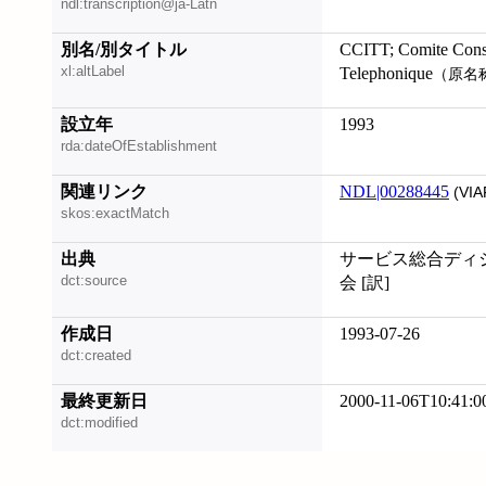
ndl:transcription@ja-Latn
別名/別タイトル
CCITT; Comite Consul
xl:altLabel
Telephonique
（原名
設立年
1993
rda:dateOfEstablishment
関連リンク
NDL|00288445
(VIA
skos:exactMatch
出典
サービス総合ディジタル網
dct:source
会 [訳]
作成日
1993-07-26
dct:created
最終更新日
2000-11-06T10:41:0
dct:modified