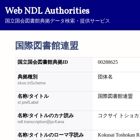
Web NDL Authorities
国立国会図書館典拠データ検索・提供サービス
国際図書館連盟
国立国会図書館典拠ID
00288625
典拠種別
団体名
skos:inScheme
名称/タイトル
国際図書館連盟
xl:prefLabel
名称/タイトルのカナ読み
コクサイ トショカ
ndl:transcription@ja-Kana
名称/タイトルのローマ字読み
Kokusai Toshokan R