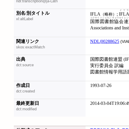
ndl:transcription@ja-Latn
イフラ
別名/別タイトル
IFLA
;
IFL
（略称）
コクサイ トショカン キョウカイ レ
xl:altLabel
国際図書館協会連
Associations and Inst
関連リンク
NDL|00288625
(VIA
skos:exactMatch
出典
国際図書館連盟 (I
dct:source
実行委員会 訳編
図書館情報学用語
作成日
1993-07-26
dct:created
最終更新日
2014-03-04T19:06:4
dct:modified