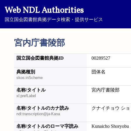
Web NDL Authorities
国立国会図書館典拠データ検索・提供サービス
宮内庁書陵部
国立国会図書館典拠ID
00289527
典拠種別
団体名
skos:inScheme
名称/タイトル
宮内庁書陵部
xl:prefLabel
名称/タイトルのカナ読み
クナイチョウ シ
ndl:transcription@ja-Kana
名称/タイトルのローマ字読み
Kunaicho Shoryobu