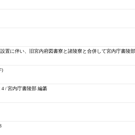
宮内庁設置に伴い、旧宮内府図書寮と諸陵寮と合併して宮内庁書陵
F)
4 / 宮内庁書陵部 編纂
3