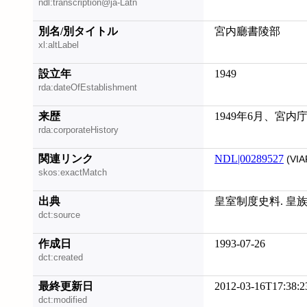
ndl:transcription@ja-Latn
別名/別タイトル
宮内廳書陵部
xl:altLabel
設立年
1949
rda:dateOfEstablishment
来歴
1949年6月、
rda:corporateHistory
関連リンク
NDL|00289527
(VIA
skos:exactMatch
出典
皇室制度史料. 皇族 
dct:source
作成日
1993-07-26
dct:created
最終更新日
2012-03-16T17:38:2
dct:modified