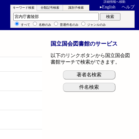
詳細情報へ移動
▸
English
ヘルプ
キーワード検索
分類記号検索
識別子検索
キーワード検索
検索
すべて
名称のみ
普通件名のみ
ジャンルのみ
国立国会図書館のサービス
以下のリンクボタンから国立国会図
書館サーチで検索ができます。
著者名検索
件名検索