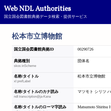
Web NDL Authorities
国立国会図書館典拠データ検索・提供サービス
松本市立博物館
国立国会図書館典拠ID
00290726
典拠種別
団体名
skos:inScheme
名称/タイトル
松本市立博物館
xl:prefLabel
名称/タイトルのカナ読み
マツモト シリツ 
ndl:transcription@ja-Kana
名称/タイトルのローマ字読み
Matsumoto Shiritsu 