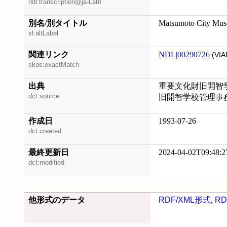
ndl:transcription@ja-Latn
別名/別タイトル
Matsumoto City Mu
xl:altLabel
関連リンク
NDL|00290726
(VIA
skos:exactMatch
出典
重要文化財旧開智学
dct:source
旧開智学校管理事務
作成日
1993-07-26
dct:created
最終更新日
2024-04-02T09:48:2
dct:modified
他形式のデータ
RDF/XML形式
,
RD