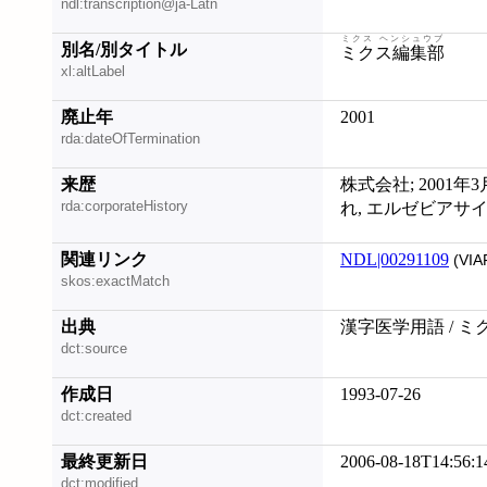
ndl:transcription@ja-Latn
ミクス ヘンシュウブ
別名/別タイトル
ミクス編集部
xl:altLabel
廃止年
2001
rda:dateOfTermination
来歴
株式会社; 200
rda:corporateHistory
れ, エルゼビアサ
関連リンク
NDL|00291109
(VIA
skos:exactMatch
出典
漢字医学用語 / ミ
dct:source
作成日
1993-07-26
dct:created
最終更新日
2006-08-18T14:56:1
dct:modified