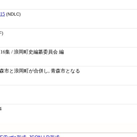
15
(NDLC)
F)
16集 / 浪岡町史編纂委員会 編
年4月青森市と浪岡町が合併し, 青森市となる
4