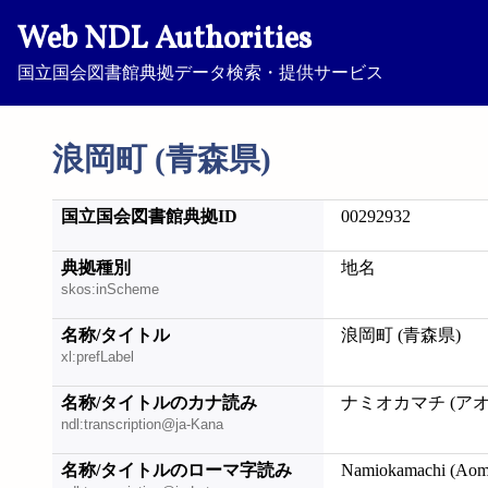
Web NDL Authorities
国立国会図書館典拠データ検索・提供サービス
浪岡町 (青森県)
国立国会図書館典拠ID
00292932
典拠種別
地名
skos:inScheme
名称/タイトル
浪岡町 (青森県)
xl:prefLabel
名称/タイトルのカナ読み
ナミオカマチ (ア
ndl:transcription@ja-Kana
名称/タイトルのローマ字読み
Namiokamachi (Aom