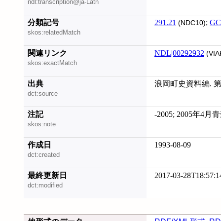
ndl:transcription@ja-Latn
分類記号
291.21
;
GC
(NDC10)
skos:relatedMatch
関連リンク
NDL|00292932
(VIA
skos:exactMatch
出典
浪岡町史資料編. 第
dct:source
注記
-2005; 2005
skos:note
作成日
1993-08-09
dct:created
最終更新日
2017-03-28T18:57:1
dct:modified