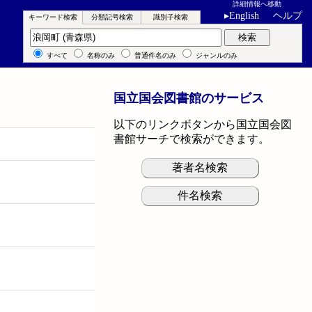
詳細情報へ移動
▸
English
ヘルプ
キーワード検索
分類記号検索
識別子検索
キーワード検索
検索
すべて
名称のみ
普通件名のみ
ジャンルのみ
国立国会図書館のサービス
以下のリンクボタンから国立国会図
書館サーチで検索ができます。
著者名検索
件名検索