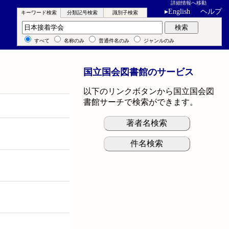
詳細情報へ移動
▸
English
ヘルプ
キーワード検索
分類記号検索
識別子検索
キーワード検索
検索
すべて
名称のみ
普通件名のみ
ジャンルのみ
国立国会図書館のサービス
以下のリンクボタンから国立国会図
書館サーチで検索ができます。
著者名検索
件名検索