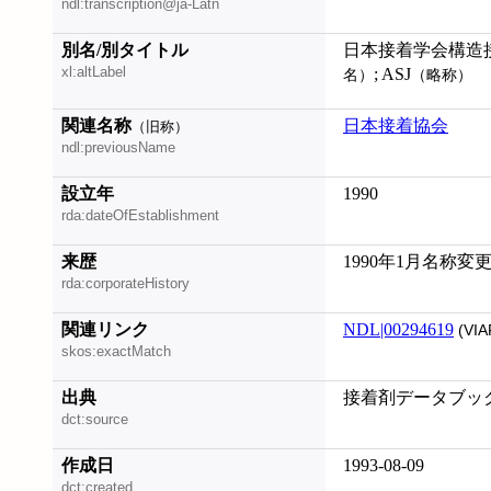
ndl:transcription@ja-Latn
別名/別タイトル
日本接着学会構造接着研
xl:altLabel
; ASJ
名）
（略称）
関連名称
日本接着協会
（旧称）
ndl:previousName
設立年
1990
rda:dateOfEstablishment
来歴
1990年1月名称変更
rda:corporateHistory
関連リンク
NDL|00294619
(VIA
skos:exactMatch
出典
接着剤データブック
dct:source
作成日
1993-08-09
dct:created