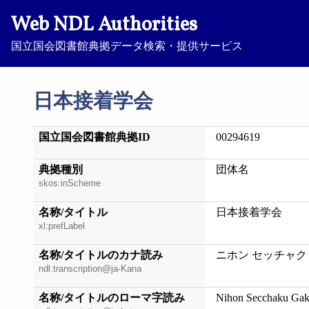
Web NDL Authorities
国立国会図書館典拠データ検索・提供サービス
日本接着学会
国立国会図書館典拠ID
00294619
典拠種別
団体名
skos:inScheme
名称/タイトル
日本接着学会
xl:prefLabel
名称/タイトルのカナ読み
ニホン セッチャク
ndl:transcription@ja-Kana
名称/タイトルのローマ字読み
Nihon Secchaku Gak