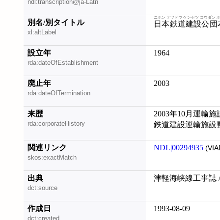
ndl:transcription@ja-Latn
ニホン テツドウ ケンセツ コウダン 
別名/別タイトル
日本鉄道建設公団
xl:altLabel
設立年
1964
rda:dateOfEstablishment
廃止年
2003
rda:dateOfTermination
来歴
2003年10月運
rda:corporateHistory
鉄道建設運輸施設
関連リンク
NDL|00294935
(VIA
skos:exactMatch
出典
津軽海峡線工事誌 
dct:source
作成日
1993-08-09
dct:created