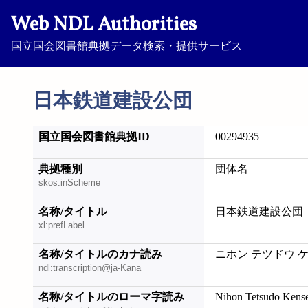
Web NDL Authorities
国立国会図書館典拠データ検索・提供サービス
日本鉄道建設公団
国立国会図書館典拠ID
00294935
典拠種別
団体名
skos:inScheme
名称/タイトル
日本鉄道建設公団
xl:prefLabel
名称/タイトルのカナ読み
ニホン テツドウ 
ndl:transcription@ja-Kana
名称/タイトルのローマ字読み
Nihon Tetsudo Kens