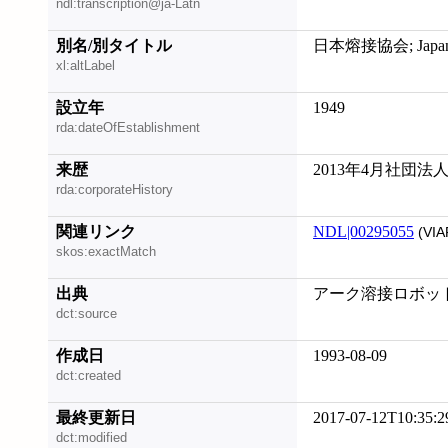
ndl:transcription@ja-Latn
別名/別タイトル
日本熔接協会; Japan We
xl:altLabel
設立年
1949
rda:dateOfEstablishment
来歴
2013年4月社団
rda:corporateHistory
関連リンク
NDL|00295055
(VIA
skos:exactMatch
出典
アーク溶接ロボッ
dct:source
作成日
1993-08-09
dct:created
最終更新日
2017-07-12T10:35:2
dct:modified