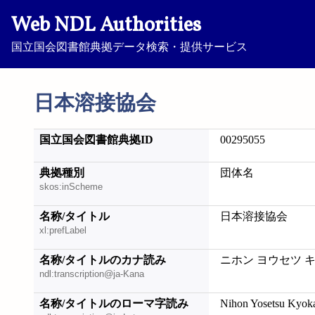
Web NDL Authorities
国立国会図書館典拠データ検索・提供サービス
日本溶接協会
国立国会図書館典拠ID
00295055
典拠種別
団体名
skos:inScheme
名称/タイトル
日本溶接協会
xl:prefLabel
名称/タイトルのカナ読み
ニホン ヨウセツ 
ndl:transcription@ja-Kana
名称/タイトルのローマ字読み
Nihon Yosetsu Kyok