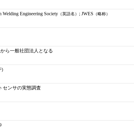
lding Engineering Society
; JWES
（英語名）
（略称）
法人から一般社団法人となる
F)
トセンサの実態調査
9