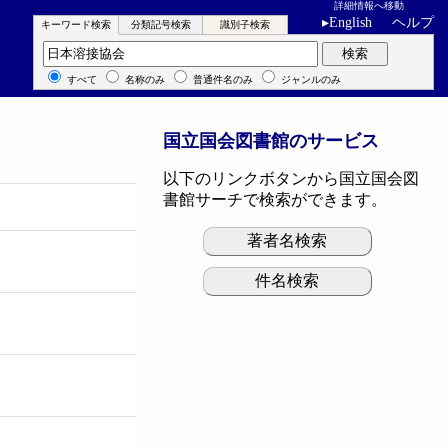
詳細情報へ移動
▸
English
ヘルプ
キーワード検索
分類記号検索
識別子検索
キーワード検索
検索
すべて
名称のみ
普通件名のみ
ジャンルのみ
国立国会図書館のサービス
以下のリンクボタンから国立国会図
書館サーチで検索ができます。
著者名検索
件名検索