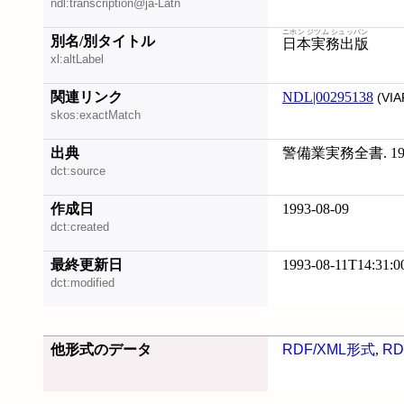
ndl:transcription@ja-Latn
ニホン ジツム シュッパン
別名/別タイトル
日本実務出版
xl:altLabel
関連リンク
NDL|00295138
(VIA
skos:exactMatch
出典
警備業実務全書. 19
dct:source
作成日
1993-08-09
dct:created
最終更新日
1993-08-11T14:31:0
dct:modified
他形式のデータ
RDF/XML形式
,
RD