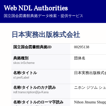
Web NDL Authorities
国立国会図書館典拠データ検索・提供サービス
日本実務出版株式会社
国立国会図書館典拠ID
00295138
典拠種別
団体名
skos:inScheme
名称/タイトル
日本実務出版株式
xl:prefLabel
名称/タイトルのカナ読み
ニホン ジツム シ
ndl:transcription@ja-Kana
名称/タイトルのローマ字読み
Nihon Jitsumu Shupp