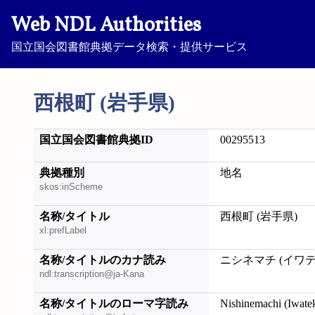
Web NDL Authorities
国立国会図書館典拠データ検索・提供サービス
西根町 (岩手県)
国立国会図書館典拠ID
00295513
典拠種別
地名
skos:inScheme
名称/タイトル
西根町 (岩手県)
xl:prefLabel
名称/タイトルのカナ読み
ニシネマチ (イワテ
ndl:transcription@ja-Kana
名称/タイトルのローマ字読み
Nishinemachi (Iwate