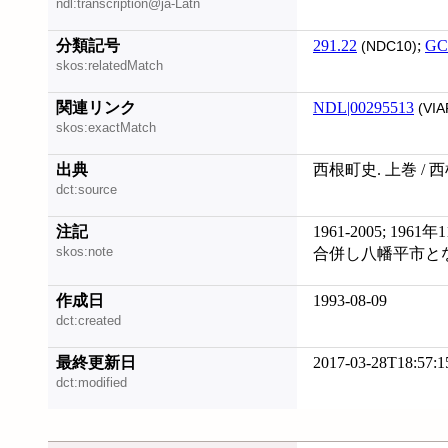
ndl:transcription@ja-Latn
分類記号
291.22
;
GC
(NDC10)
skos:relatedMatch
関連リンク
NDL|00295513
(VIA
skos:exactMatch
出典
西根町史. 上巻 /
dct:source
注記
1961-2005; 19
skos:note
合併し八幡平市と
作成日
1993-08-09
dct:created
最終更新日
2017-03-28T18:57:1
dct:modified