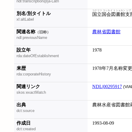
ndl:transcription@ja-Latn
コクリツ コッカイ トショカン シブ
別名/別タイトル
国立国会図書館支
xl:altLabel
関連名称
農林省図書館
（旧称）
ndl:previousName
設立年
1978
rda:dateOfEstablishment
来歴
1978年7月名称変
rda:corporateHistory
関連リンク
NDL|00295917
(VIA
skos:exactMatch
出典
農林水産省図書館蔵
dct:source
作成日
1993-08-09
dct:created