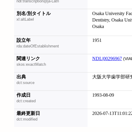
ndl:transcription@ja-Latn
別名/別タイトル
Osaka University Fac
xl:altLabel
Dentistry, Osaka Univ
Osaka
設立年
1951
rda:dateOfEstablishment
関連リンク
NDL|00296967
(VIA
skos:exactMatch
出典
大阪大学歯学部研究業績
dct:source
作成日
1993-08-09
dct:created
最終更新日
2026-07-13T11:01:2
dct:modified