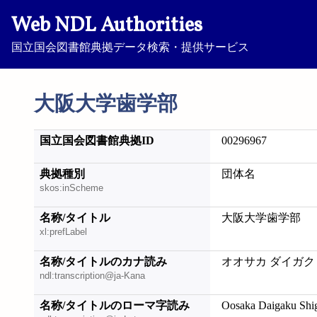
Web NDL Authorities
国立国会図書館典拠データ検索・提供サービス
大阪大学歯学部
国立国会図書館典拠ID
00296967
典拠種別
団体名
skos:inScheme
名称/タイトル
大阪大学歯学部
xl:prefLabel
名称/タイトルのカナ読み
オオサカ ダイガク
ndl:transcription@ja-Kana
名称/タイトルのローマ字読み
Oosaka Daigaku Shi