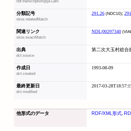
ndl:transcription@ja-Latn
分類記号
291.26
;
291
(NDC10)
skos:relatedMatch
関連リンク
NDL|00297340
(VIA
skos:exactMatch
出典
第二次大玉村総合
dct:source
作成日
1993-08-09
dct:created
最終更新日
2017-03-28T18:57:1
dct:modified
他形式のデータ
RDF/XML形式
,
RD