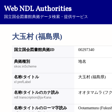
Web NDL Authorities
国立国会図書館典拠データ検索・提供サービス
大玉村 (福島県)
国立国会図書館典拠ID
00297340
典拠種別
地名
skos:inScheme
名称/タイトル
大玉村 (福島県)
xl:prefLabel
名称/タイトルのカナ読み
オオタマムラ (フ
ndl:transcription@ja-Kana
名称/タイトルのローマ字読み
Ootamamura (Fukus