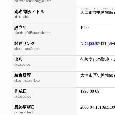
ndl:transcription@ja-Latn
オオツシ レキシ ハクブツカン 
別名/別タイトル
大津市歴史博物館 
xl:altLabel
設立年
1990
rda:dateOfEstablishment
関連リンク
NDL|00297431
(VIA
skos:exactMatch
出典
仏教文化の聖地・大
dct:source
編集履歴
大津市歴史博物館 (大
skos:historyNote
作成日
1993-08-09
dct:created
最終更新日
2000-04-18T09:51:0
dct:modified