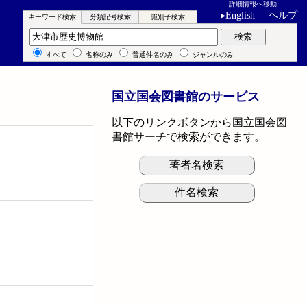
詳細情報へ移動
▸
English
ヘルプ
キーワード検索
分類記号検索
識別子検索
キーワード検索
検索
すべて
名称のみ
普通件名のみ
ジャンルのみ
国立国会図書館のサービス
以下のリンクボタンから国立国会図
書館サーチで検索ができます。
著者名検索
件名検索