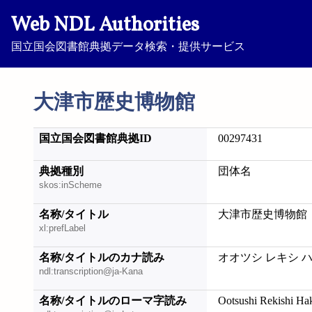
Web NDL Authorities
国立国会図書館典拠データ検索・提供サービス
大津市歴史博物館
国立国会図書館典拠ID
00297431
典拠種別
団体名
skos:inScheme
名称/タイトル
大津市歴史博物館
xl:prefLabel
名称/タイトルのカナ読み
オオツシ レキシ 
ndl:transcription@ja-Kana
名称/タイトルのローマ字読み
Ootsushi Rekishi Ha