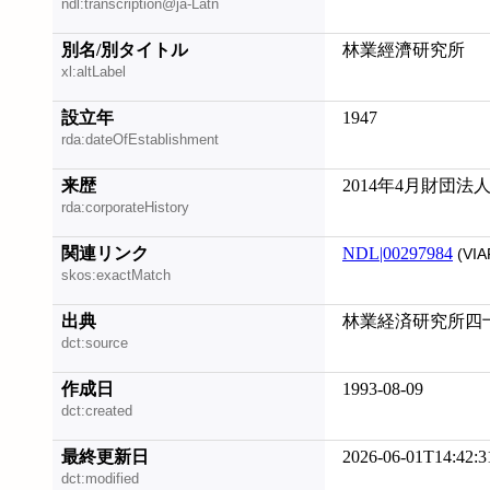
ndl:transcription@ja-Latn
別名/別タイトル
林業經濟研究所
xl:altLabel
設立年
1947
rda:dateOfEstablishment
来歴
2014年4月財団
rda:corporateHistory
関連リンク
NDL|00297984
(VIA
skos:exactMatch
出典
林業経済研究所四十
dct:source
作成日
1993-08-09
dct:created
最終更新日
2026-06-01T14:42:3
dct:modified