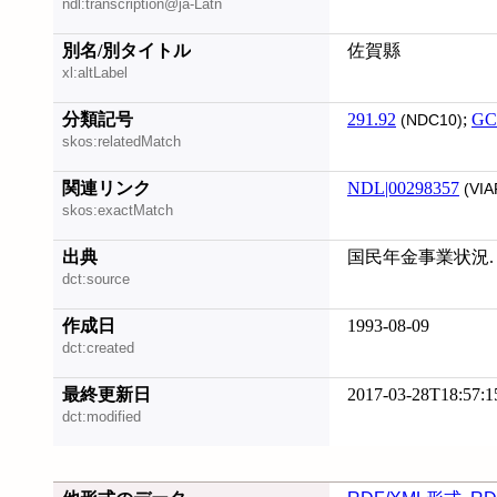
ndl:transcription@ja-Latn
別名/別タイトル
佐賀縣
xl:altLabel
分類記号
291.92
;
GC
(NDC10)
skos:relatedMatch
関連リンク
NDL|00298357
(VIA
skos:exactMatch
出典
国民年金事業状況. 
dct:source
作成日
1993-08-09
dct:created
最終更新日
2017-03-28T18:57:1
dct:modified