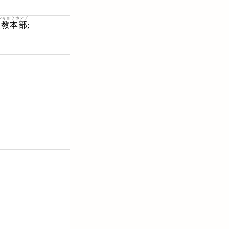
ンキョウ ホンブ
宣教本部
;