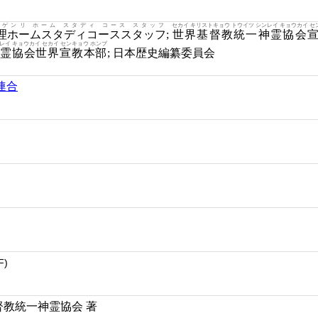
 ゲンリ ホーム スタディ コース スタッフ
セカイ キリストキョウ トウイツ シンレイ キョウカイ セ
理ホームスタディコーススタッフ
;
世界基督教統一神霊協会
レイ キョウカイ セカイ センキョウ ホンブ
霊協会世界宣教本部
; 日本歴史編纂委員会
連合
更
F)
基督教統一神霊協会 著