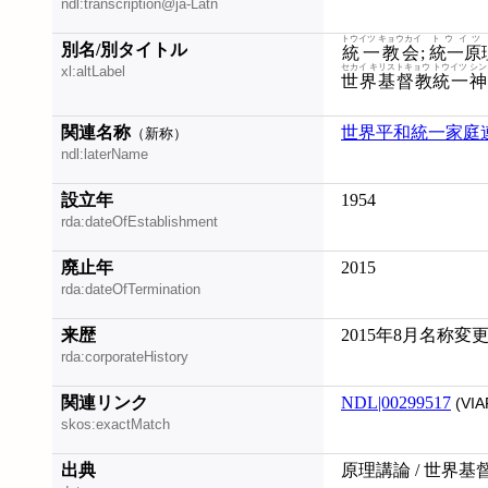
ndl:transcription@ja-Latn
トウイツ キョウカイ
トウイツ
別名/別タイトル
統一教会
;
統一原
セカイ キリストキョウ トウイツ シン
xl:altLabel
世界基督教統一神
関連名称
世界平和統一家庭
（新称）
ndl:laterName
設立年
1954
rda:dateOfEstablishment
廃止年
2015
rda:dateOfTermination
来歴
2015年8月名称変
rda:corporateHistory
関連リンク
NDL|00299517
(VIA
skos:exactMatch
出典
原理講論 / 世界