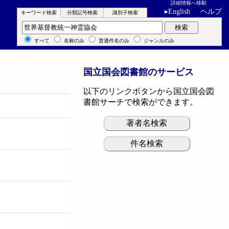
詳細情報へ移動
▸
English
ヘルプ
キーワード検索
分類記号検索
識別子検索
キーワード検索
検索
すべて
名称のみ
普通件名のみ
ジャンルのみ
国立国会図書館のサービス
以下のリンクボタンから国立国会図
書館サーチで検索ができます。
著者名検索
件名検索