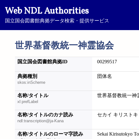
Web NDL Authorities
国立国会図書館典拠データ検索・提供サービス
世界基督教統一神霊協会
国立国会図書館典拠ID
00299517
典拠種別
団体名
skos:inScheme
名称/タイトル
世界基督教統一神
xl:prefLabel
名称/タイトルのカナ読み
セカイ キリストキ
ndl:transcription@ja-Kana
名称/タイトルのローマ字読み
Sekai Kirisutokyo To