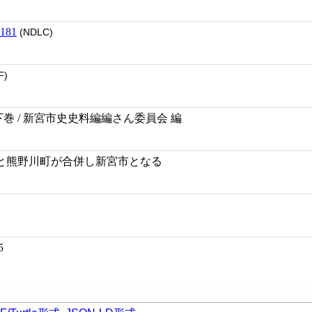
181
(NDLC)
F)
下巻 / 新宮市史史料編編さん委員会 編
宮市と熊野川町が合併し新宮市となる
5