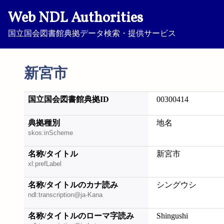
Web NDL Authorities
国立国会図書館典拠データ検索・提供サービス
新宮市
国立国会図書館典拠ID
00300414
典拠種別
地名
skos:inScheme
名称/タイトル
新宮市
xl:prefLabel
名称/タイトルのカナ読み
シングウシ
ndl:transcription@ja-Kana
名称/タイトルのローマ字読み
Shingushi