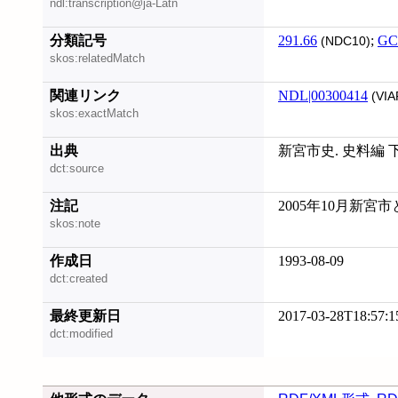
ndl:transcription@ja-Latn
分類記号
291.66
;
GC
(NDC10)
skos:relatedMatch
関連リンク
NDL|00300414
(VIA
skos:exactMatch
出典
新宮市史. 史料編 
dct:source
注記
2005年10月新
skos:note
作成日
1993-08-09
dct:created
最終更新日
2017-03-28T18:57:1
dct:modified