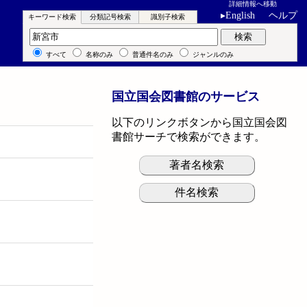
詳細情報へ移動
▸
English
ヘルプ
キーワード検索
分類記号検索
識別子検索
キーワード検索
検索
すべて
名称のみ
普通件名のみ
ジャンルのみ
国立国会図書館のサービス
以下のリンクボタンから国立国会図
書館サーチで検索ができます。
著者名検索
件名検索