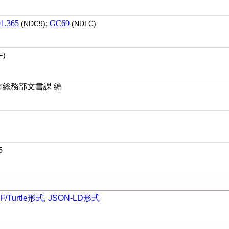
1.365
;
GC69
(NDC9)
(NDLC)
F)
市総務部文書課 編
5
F/Turtle形式
,
JSON-LD形式