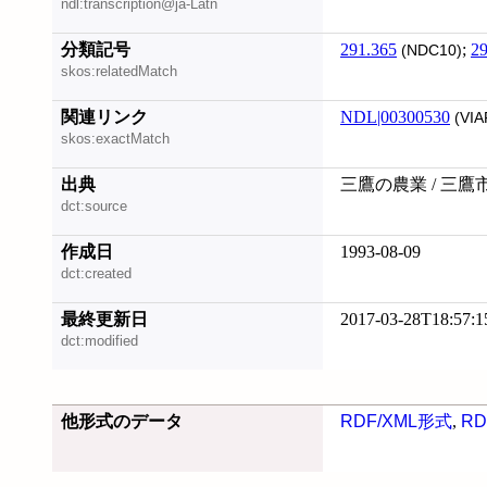
ndl:transcription@ja-Latn
分類記号
291.365
;
29
(NDC10)
skos:relatedMatch
関連リンク
NDL|00300530
(VIA
skos:exactMatch
出典
三鷹の農業 / 三鷹
dct:source
作成日
1993-08-09
dct:created
最終更新日
2017-03-28T18:57:1
dct:modified
他形式のデータ
RDF/XML形式
,
RD