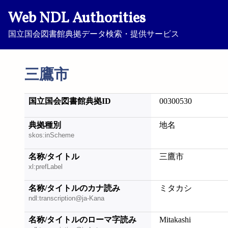
Web NDL Authorities
国立国会図書館典拠データ検索・提供サービス
三鷹市
国立国会図書館典拠ID
00300530
典拠種別
地名
skos:inScheme
名称/タイトル
三鷹市
xl:prefLabel
名称/タイトルのカナ読み
ミタカシ
ndl:transcription@ja-Kana
名称/タイトルのローマ字読み
Mitakashi