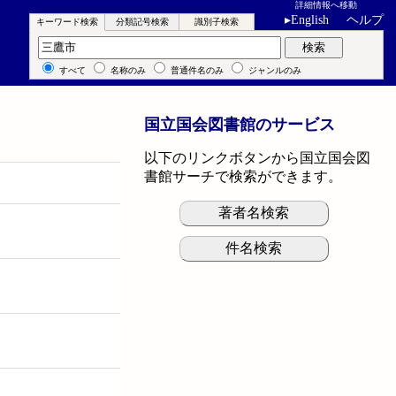
詳細情報へ移動
▸
English
ヘルプ
キーワード検索
分類記号検索
識別子検索
キーワード検索
検索
すべて
名称のみ
普通件名のみ
ジャンルのみ
国立国会図書館のサービス
以下のリンクボタンから国立国会図
書館サーチで検索ができます。
著者名検索
件名検索