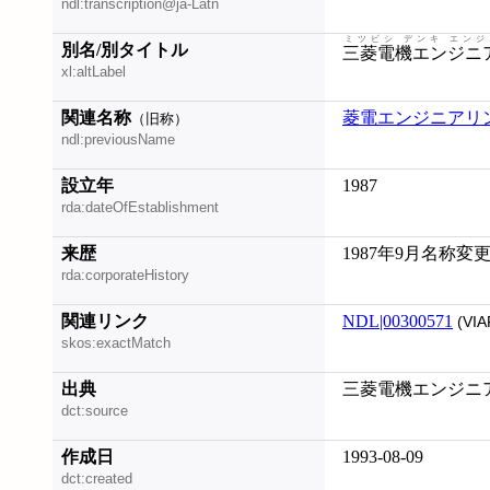
ndl:transcription@ja-Latn
ミツビシ デンキ エンジ
別名/別タイトル
三菱電機エンジニ
xl:altLabel
関連名称
菱電エンジニアリ
（旧称）
ndl:previousName
設立年
1987
rda:dateOfEstablishment
来歴
1987年9月名称変
rda:corporateHistory
関連リンク
NDL|00300571
(VIA
skos:exactMatch
出典
三菱電機エンジニア
dct:source
作成日
1993-08-09
dct:created