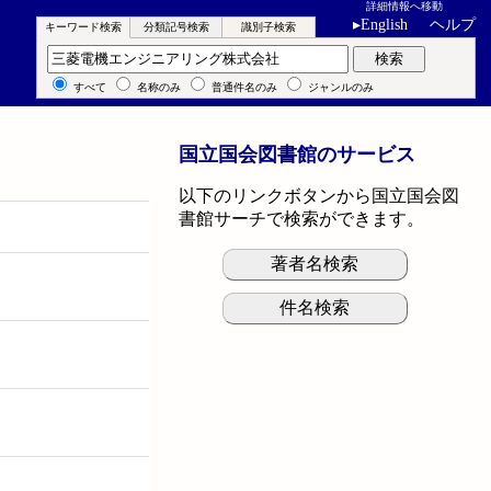
詳細情報へ移動
▸
English
ヘルプ
キーワード検索
分類記号検索
識別子検索
キーワード検索
検索
すべて
名称のみ
普通件名のみ
ジャンルのみ
国立国会図書館のサービス
以下のリンクボタンから国立国会図
書館サーチで検索ができます。
著者名検索
件名検索