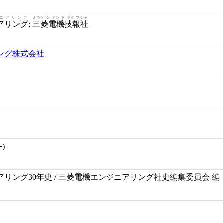
ニアリング
ミツビシ デンキ ギホウシャ
アリング
;
三菱電機技報社
ング株式会社
更
F)
リング30年史 / 三菱電機エンジニアリング社史編集委員会 編