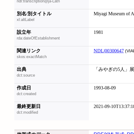
ndl:transcription@ja-Latn
別名/別タイトル
Miyagi Museum of A
xl:altLabel
設立年
1981
rda:dateOfEstablishment
関連リンク
NDL|00300647
(VIA
skos:exactMatch
出典
「みやぎの5人」展.
dct:source
作成日
1993-08-09
dct:created
最終更新日
2021-09-10T13:37:1
dct:modified