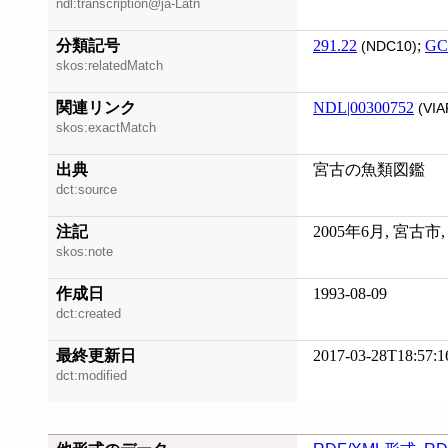
ndl:transcription@ja-Latn
分類記号
291.22
;
GC
(NDC10)
skos:relatedMatch
関連リンク
NDL|00300752
(VIA
skos:exactMatch
出典
宮古の魚類図鑑
dct:source
注記
2005年6月, 宮古
skos:note
作成日
1993-08-09
dct:created
最終更新日
2017-03-28T18:57:1
dct:modified