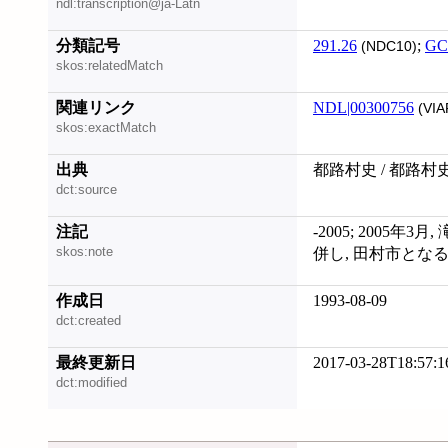
ndl:transcription@ja-Latn
分類記号
291.26
;
GC
(NDC10)
skos:relatedMatch
関連リンク
NDL|00300756
(VIA
skos:exactMatch
出典
都路村史 / 都路村
dct:source
注記
-2005; 2005年
skos:note
併し, 田村市とな
作成日
1993-08-09
dct:created
最終更新日
2017-03-28T18:57:1
dct:modified