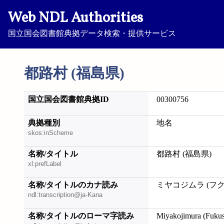
Web NDL Authorities
国立国会図書館典拠データ検索・提供サービス
都路村 (福島県)
国立国会図書館典拠ID
00300756
典拠種別
地名
skos:inScheme
名称/タイトル
都路村 (福島県)
xl:prefLabel
名称/タイトルのカナ読み
ミヤコジムラ (フ
ndl:transcription@ja-Kana
名称/タイトルのローマ字読み
Miyakojimura (Fuku