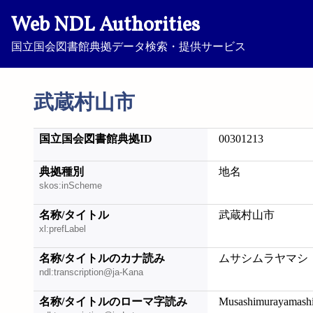
Web NDL Authorities
国立国会図書館典拠データ検索・提供サービス
武蔵村山市
国立国会図書館典拠ID
00301213
典拠種別
地名
skos:inScheme
名称/タイトル
武蔵村山市
xl:prefLabel
名称/タイトルのカナ読み
ムサシムラヤマシ
ndl:transcription@ja-Kana
名称/タイトルのローマ字読み
Musashimurayamash