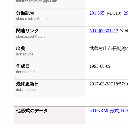
ndl:transcription@ja-Latn
分類記号
291.365
;
29
(NDC10)
skos:relatedMatch
関連リンク
NDL|00301213
(VIA
skos:exactMatch
出典
武蔵村山市長期総合
dct:source
作成日
1993-08-09
dct:created
最終更新日
2017-03-28T18:57:1
dct:modified
他形式のデータ
RDF/XML形式
,
RD