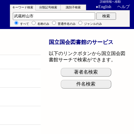
詳細情報へ移動
▸
English
ヘルプ
キーワード検索
分類記号検索
識別子検索
キーワード検索
検索
すべて
名称のみ
普通件名のみ
ジャンルのみ
国立国会図書館のサービス
以下のリンクボタンから国立国会図
書館サーチで検索ができます。
著者名検索
件名検索