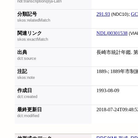
ndl:transcription@ja-Latn
分類記号
291.93
;
GC
(NDC10)
skos:relatedMatch
関連リンク
NDL|00301538
(VIA
skos:exactMatch
出典
長崎市統計年鑑. 第3
dct:source
注記
1889-; 1889年市
skos:note
作成日
1993-08-09
dct:created
最終更新日
2018-07-24T09:48:5
dct:modified