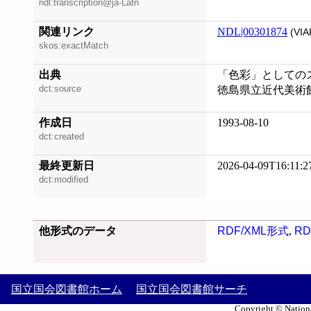
ndl:transcription@ja-Latn
関連リンク
NDL|00301874
(VIA
skos:exactMatch
出典
「色彩」としてのス
dct:source
徳島県立近代美術館
作成日
1993-08-10
dct:created
最終更新日
2026-04-09T16:11:2
dct:modified
他形式のデータ
RDF/XML形式
,
RD
国立国会図書館ホーム
国立国会図書館サーチ
Copyright © Nationa