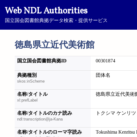
Web NDL Authorities
国立国会図書館典拠データ検索・提供サービス
徳島県立近代美術館
国立国会図書館典拠ID
00301874
典拠種別
団体名
skos:inScheme
名称/タイトル
徳島県立近代美術
xl:prefLabel
名称/タイトルのカナ読み
トクシマ ケンリツ
ndl:transcription@ja-Kana
名称/タイトルのローマ字読み
Tokushima Kenritsu 