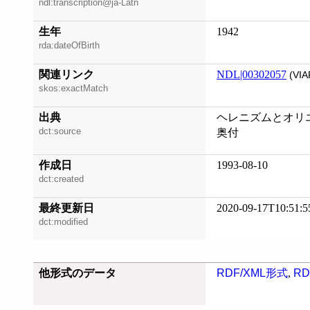
ndl:transcription@ja-Latn
生年
1942
rda:dateOfBirth
関連リンク
NDL|00302057
(VIA
skos:exactMatch
出典
ヘレニズムとオリエ
dct:source
奥付
作成日
1993-08-10
dct:created
最終更新日
2020-09-17T10:51:5
dct:modified
他形式のデータ
RDF/XML形式
,
RD