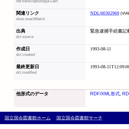
ndl:transcription@ja-Latn
関連リンク
NDL|00302969
(VIA
skos:exactMatch
出典
緊急逮捕手続書記載
dct:source
作成日
1993-08-11
dct:created
最終更新日
1993-08-11T12:09:0
dct:modified
他形式のデータ
RDF/XML形式
,
RD
国立国会図書館ホーム
国立国会図書館サーチ