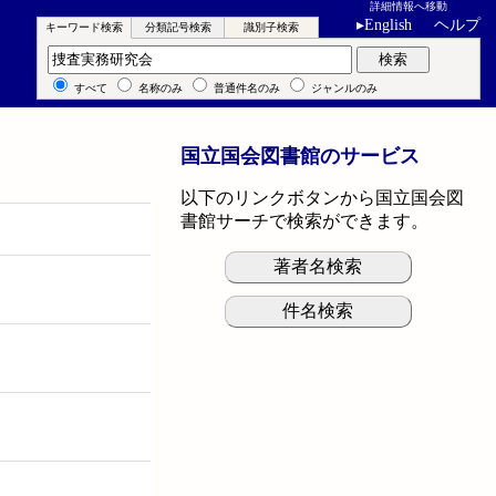
詳細情報へ移動
▸
English
ヘルプ
キーワード検索
分類記号検索
識別子検索
キーワード検索
検索
すべて
名称のみ
普通件名のみ
ジャンルのみ
国立国会図書館のサービス
以下のリンクボタンから国立国会図
書館サーチで検索ができます。
著者名検索
件名検索