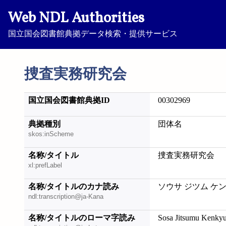
Web NDL Authorities
国立国会図書館典拠データ検索・提供サービス
捜査実務研究会
国立国会図書館典拠ID
00302969
典拠種別
団体名
skos:inScheme
名称/タイトル
捜査実務研究会
xl:prefLabel
名称/タイトルのカナ読み
ソウサ ジツム ケ
ndl:transcription@ja-Kana
名称/タイトルのローマ字読み
Sosa Jitsumu Kenkyu