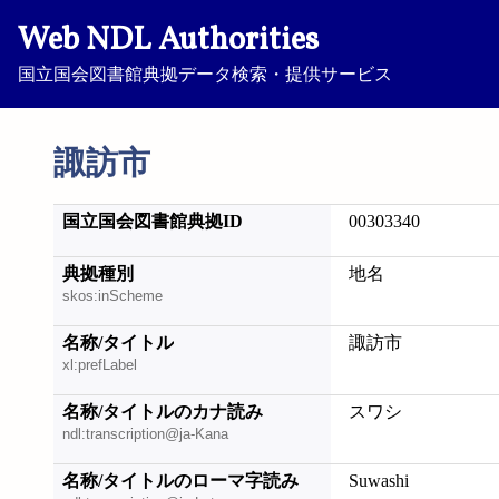
Web NDL Authorities
国立国会図書館典拠データ検索・提供サービス
諏訪市
国立国会図書館典拠ID
00303340
典拠種別
地名
skos:inScheme
名称/タイトル
諏訪市
xl:prefLabel
名称/タイトルのカナ読み
スワシ
ndl:transcription@ja-Kana
名称/タイトルのローマ字読み
Suwashi