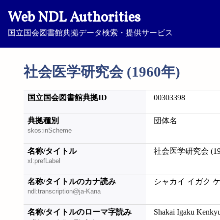
Web NDL Authorities
国立国会図書館典拠データ検索・提供サービス
社会医学研究会 (1960年)
国立国会図書館典拠ID
00303398
典拠種別
団体名
skos:inScheme
名称/タイトル
社会医学研究会 (19
xl:prefLabel
名称/タイトルのカナ読み
シャカイ イガク ケ
ndl:transcription@ja-Kana
名称/タイトルのローマ字読み
Shakai Igaku Kenkyu