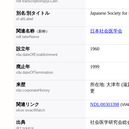
ndl:transcription@ja-Latn
別名/別タイトル
Japanese Society for
xl:altLabel
関連名称
日本社会医学会
（新称）
ndl:laterName
設立年
1960
rda:dateOfEstablishment
廃止年
1999
rda:dateOfTermination
来歴
所在地: 大津市 (
rda:corporateHistory
更
関連リンク
NDL|00303398
(VIA
skos:exactMatch
出典
社会医学研究会総会記
dct:source