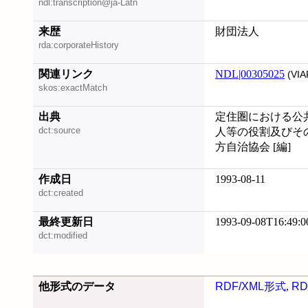
ndl:transcription@ja-Latn
来歴
財団法人
rda:corporateHistory
関連リンク
NDL|00305025
(VIA
skos:exactMatch
出典
定住圏における公
dct:source
人等の役割及びその
方自治協会 [編]
作成日
1993-08-11
dct:created
最終更新日
1993-09-08T16:49:0
dct:modified
他形式のデータ
RDF/XML形式
,
RD