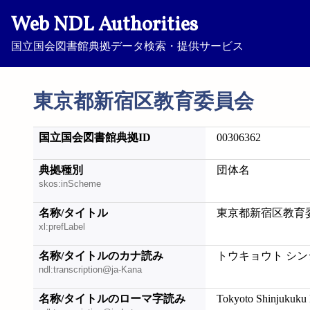
Web NDL Authorities
国立国会図書館典拠データ検索・提供サービス
東京都新宿区教育委員会
国立国会図書館典拠ID
00306362
典拠種別
団体名
skos:inScheme
名称/タイトル
東京都新宿区教育
xl:prefLabel
名称/タイトルのカナ読み
トウキョウト シン
ndl:transcription@ja-Kana
名称/タイトルのローマ字読み
Tokyoto Shinjukuku 