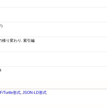
F)
移り変わり. 索引編
4
F/Turtle形式
,
JSON-LD形式