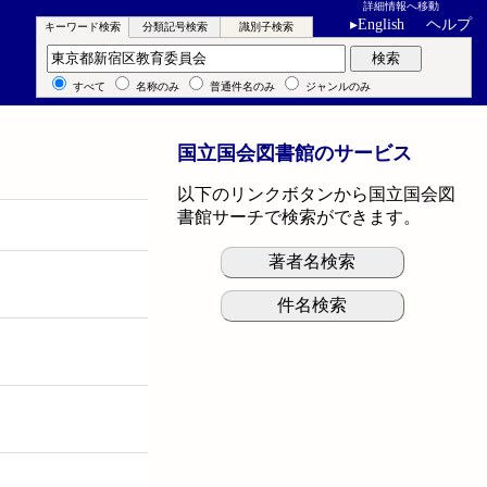
詳細情報へ移動
▸
English
ヘルプ
キーワード検索
分類記号検索
識別子検索
キーワード検索
検索
すべて
名称のみ
普通件名のみ
ジャンルのみ
国立国会図書館のサービス
以下のリンクボタンから国立国会図
書館サーチで検索ができます。
著者名検索
件名検索