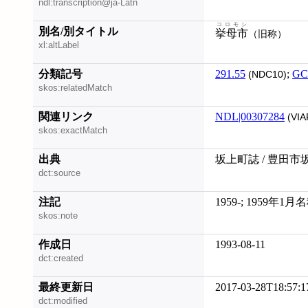
ndl:transcription@ja-Latn
コロモシ
別名/別タイトル
挙母市
（旧称）
xl:altLabel
分類記号
291.55
;
GC
(NDC10)
skos:relatedMatch
関連リンク
NDL|00307284
(VIA
skos:exactMatch
出典
坂上町誌 / 豊田市
dct:source
注記
1959-; 1959年1
skos:note
作成日
1993-08-11
dct:created
最終更新日
2017-03-28T18:57:1
dct:modified