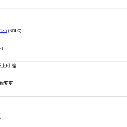
135
(NDLC)
F)
坂上町 編
月名称変更
7