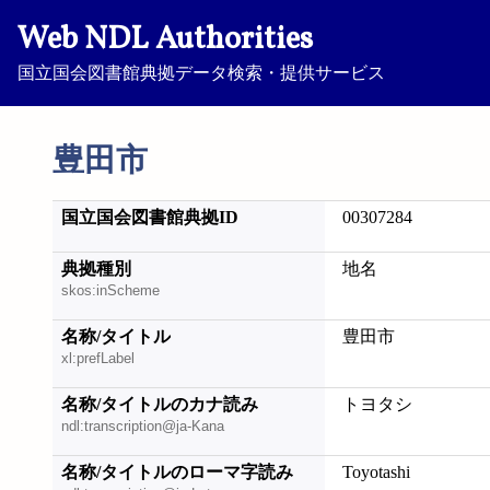
Web NDL Authorities
国立国会図書館典拠データ検索・提供サービス
豊田市
国立国会図書館典拠ID
00307284
典拠種別
地名
skos:inScheme
名称/タイトル
豊田市
xl:prefLabel
名称/タイトルのカナ読み
トヨタシ
ndl:transcription@ja-Kana
名称/タイトルのローマ字読み
Toyotashi