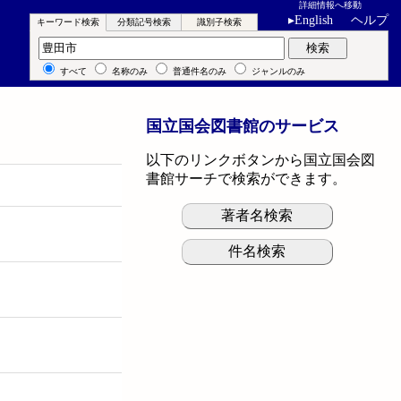
詳細情報へ移動
▸
English
ヘルプ
キーワード検索
分類記号検索
識別子検索
キーワード検索
検索
すべて
名称のみ
普通件名のみ
ジャンルのみ
国立国会図書館のサービス
以下のリンクボタンから国立国会図
書館サーチで検索ができます。
著者名検索
件名検索