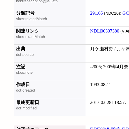
ndl:transcription@ja-Latn
分類記号
291.65
;
GC
(NDC10)
skos:relatedMatch
関連リンク
NDL|00307380
(VIA
skos:exactMatch
出典
月ケ瀬村史 / 月ケ
dct:source
注記
-2005; 2005年
skos:note
作成日
1993-08-11
dct:created
最終更新日
2017-03-28T18:57:1
dct:modified