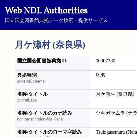
Web NDL Authorities
国立国会図書館典拠データ検索・提供サービス
月ケ瀬村 (奈良県)
国立国会図書館典拠ID
00307380
典拠種別
地名
skos:inScheme
名称/タイトル
月ケ瀬村 (奈良県)
xl:prefLabel
名称/タイトルのカナ読み
ツキガセムラ (ナラ
ndl:transcription@ja-Kana
名称/タイトルのローマ字読み
Tsukigasemura (Nara