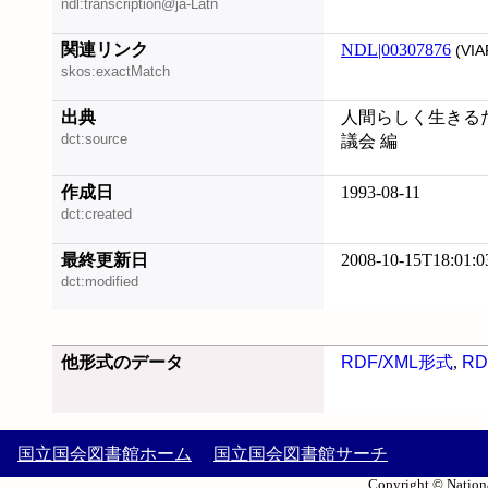
ndl:transcription@ja-Latn
関連リンク
NDL|00307876
(VIA
skos:exactMatch
出典
人間らしく生きるた
dct:source
議会 編
作成日
1993-08-11
dct:created
最終更新日
2008-10-15T18:01:0
dct:modified
他形式のデータ
RDF/XML形式
,
RD
国立国会図書館ホーム
国立国会図書館サーチ
Copyright © Nationa