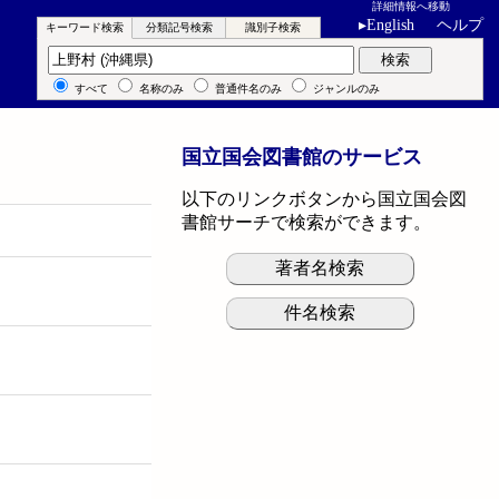
詳細情報へ移動
▸
English
ヘルプ
キーワード検索
分類記号検索
識別子検索
キーワード検索
検索
すべて
名称のみ
普通件名のみ
ジャンルのみ
国立国会図書館のサービス
以下のリンクボタンから国立国会図
書館サーチで検索ができます。
著者名検索
件名検索