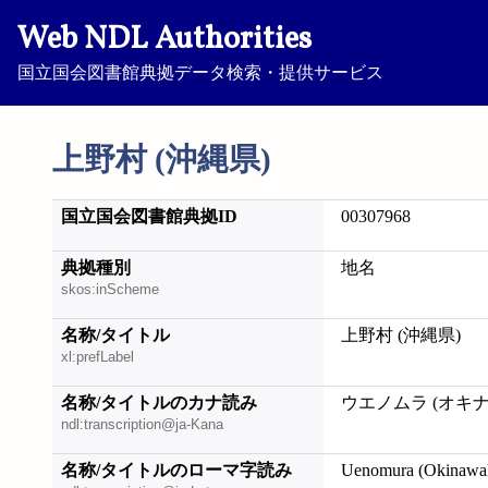
Web NDL Authorities
国立国会図書館典拠データ検索・提供サービス
上野村 (沖縄県)
国立国会図書館典拠ID
00307968
典拠種別
地名
skos:inScheme
名称/タイトル
上野村 (沖縄県)
xl:prefLabel
名称/タイトルのカナ読み
ウエノムラ (オキ
ndl:transcription@ja-Kana
名称/タイトルのローマ字読み
Uenomura (Okinawa