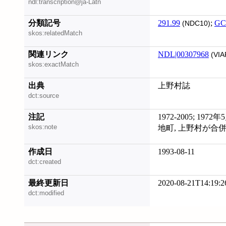
ndl:transcription@ja-Latn
分類記号
291.99
;
GC
(NDC10)
skos:relatedMatch
関連リンク
NDL|00307968
(VIA
skos:exactMatch
出典
上野村誌
dct:source
注記
1972-2005; 1
skos:note
地町, 上野村が合
作成日
1993-08-11
dct:created
最終更新日
2020-08-21T14:19:2
dct:modified