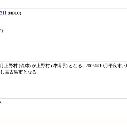
311
(NDLC)
F)
972年5月上野村 (琉球) が上野村 (沖縄県) となる ; 2005年10月平良市,
併し宮古島市となる
6