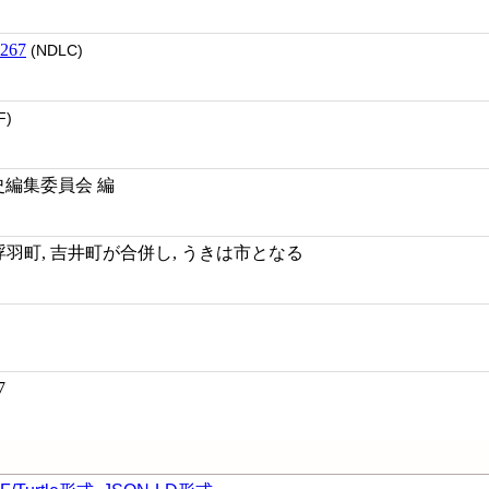
267
(NDLC)
F)
史編集委員会 編
3月, 浮羽町, 吉井町が合併し, うきは市となる
7