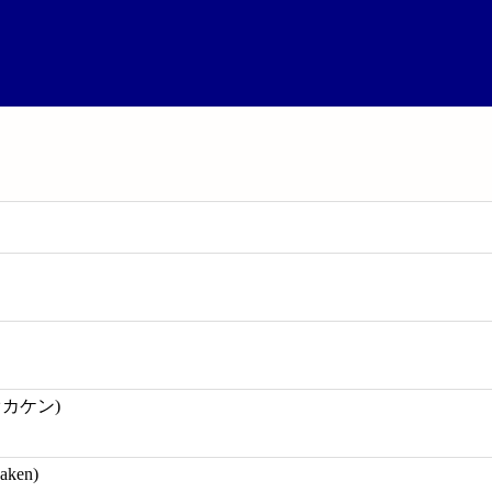
オカケン)
aken)