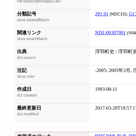
ndl:transcription@ja-Latn
分類記号
291.91
;
GC
(NDC10)
skos:relatedMatch
関連リンク
NDL|00307991
(VIA
skos:exactMatch
出典
浮羽町史 / 浮羽町
dct:source
注記
-2005; 2005年
skos:note
作成日
1993-08-11
dct:created
最終更新日
2017-03-28T18:57:1
dct:modified