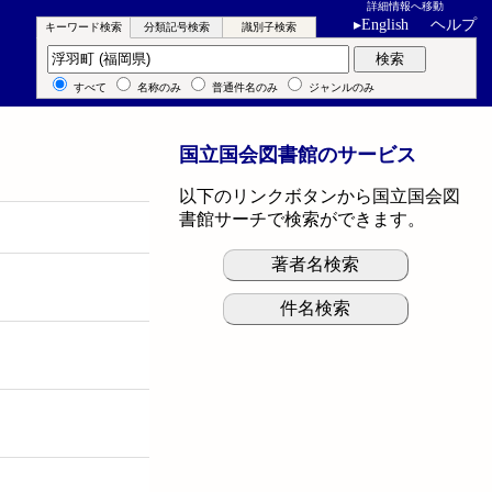
詳細情報へ移動
▸
English
ヘルプ
キーワード検索
分類記号検索
識別子検索
キーワード検索
検索
すべて
名称のみ
普通件名のみ
ジャンルのみ
国立国会図書館のサービス
以下のリンクボタンから国立国会図
書館サーチで検索ができます。
著者名検索
件名検索