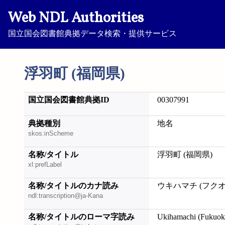
Web NDL Authorities
国立国会図書館典拠データ検索・提供サービス
浮羽町 (福岡県)
国立国会図書館典拠ID
00307991
典拠種別
地名
skos:inScheme
名称/タイトル
浮羽町 (福岡県)
xl:prefLabel
名称/タイトルのカナ読み
ウキハマチ (フク
ndl:transcription@ja-Kana
名称/タイトルのローマ字読み
Ukihamachi (Fukuok