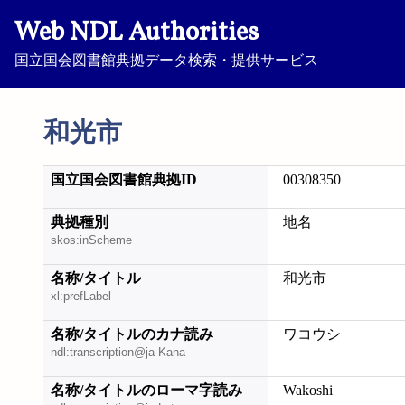
Web NDL Authorities
国立国会図書館典拠データ検索・提供サービス
和光市
国立国会図書館典拠ID
00308350
典拠種別
地名
skos:inScheme
名称/タイトル
和光市
xl:prefLabel
名称/タイトルのカナ読み
ワコウシ
ndl:transcription@ja-Kana
名称/タイトルのローマ字読み
Wakoshi