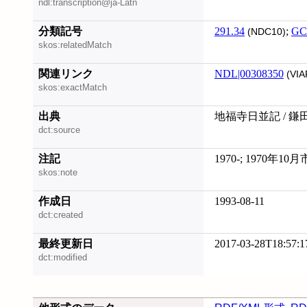
ndl:transcription@ja-Latn
分類記号
291.34
;
GC
(NDC10)
skos:relatedMatch
関連リンク
NDL|00308350
(VIA
skos:exactMatch
出典
地福寺日並記 / 鎌田
dct:source
注記
1970-; 1970年1
skos:note
作成日
1993-08-11
dct:created
最終更新日
2017-03-28T18:57:1
dct:modified