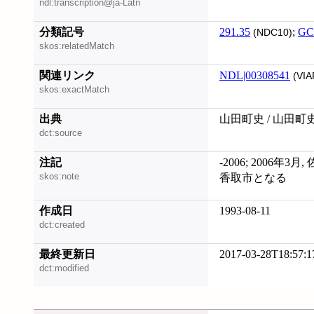
ndl:transcription@ja-Latn
分類記号
291.35
;
GC
(NDC10)
skos:relatedMatch
関連リンク
NDL|00308541
(VIA
skos:exactMatch
出典
山田町史 / 山田町
dct:source
注記
-2006; 2006年
skos:note
香取市となる
作成日
1993-08-11
dct:created
最終更新日
2017-03-28T18:57:1
dct:modified