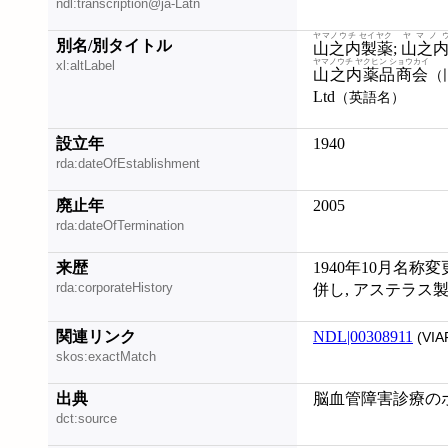
ndl:transcription@ja-Latn
ヤマノウチ セイヤク
ヤマノ
別名/別タイトル
山之内製薬
;
山之
ヤマノウチ ヤクヒン ショウカイ
xl:altLabel
山之内薬品商会
（
Ltd
（英語名）
設立年
1940
rda:dateOfEstablishment
廃止年
2005
rda:dateOfTermination
来歴
1940年10月名称
rda:corporateHistory
併し, アステラス
関連リンク
NDL|00308911
(VIA
skos:exactMatch
出典
脳血管障害診療のポ
dct:source