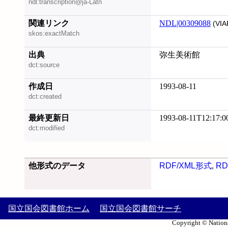
ndl:transcription@ja-Latn
関連リンク
NDL|00309088
(VIA
skos:exactMatch
出典
弥生美術館
dct:source
作成日
1993-08-11
dct:created
最終更新日
1993-08-11T12:17:0
dct:modified
他形式のデータ
RDF/XML形式
,
RD
国立国会図書館ホーム
国立国会図書館サーチ
Copyright © Nationa