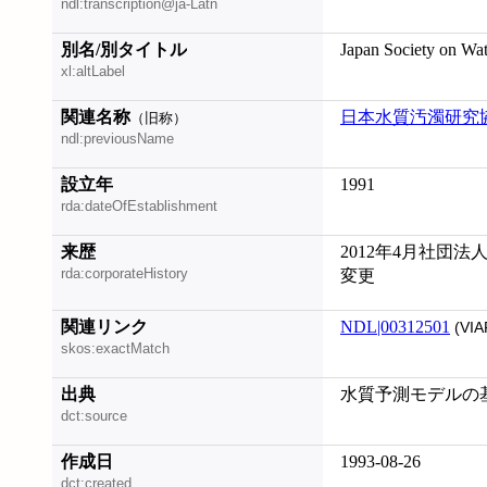
ndl:transcription@ja-Latn
別名/別タイトル
Japan Society on Wa
xl:altLabel
関連名称
日本水質汚濁研究
（旧称）
ndl:previousName
設立年
1991
rda:dateOfEstablishment
来歴
2012年4月社団法
rda:corporateHistory
変更
関連リンク
NDL|00312501
(VIA
skos:exactMatch
出典
水質予測モデルの基礎
dct:source
作成日
1993-08-26
dct:created