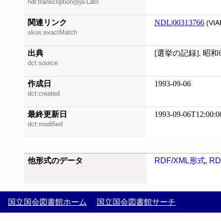
ndl:transcription@ja-Latn
関連リンク
NDL|00313766
(VIA
skos:exactMatch
出典
[選挙の記録]. 昭和61
dct:source
作成日
1993-09-06
dct:created
最終更新日
1993-09-06T12:00:0
dct:modified
他形式のデータ
RDF/XML形式
,
RD
国立国会図書館ホーム
国立国会図書館サーチ