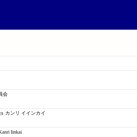
員会
ョ カンリ イインカイ
nri Iinkai