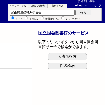
詳細情報へ移動
▸
English
ヘルプ
キーワード検索
分類記号検索
識別子検索
キーワード検索
検索
すべて
名称のみ
普通件名のみ
ジャンルのみ
国立国会図書館のサービス
以下のリンクボタンから国立国会図
書館サーチで検索ができます。
著者名検索
件名検索