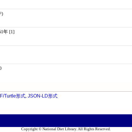
F)
年 [1]
0
F/Turtle形式
,
JSON-LD形式
Copyright © National Diet Library. All Rights Reserved.