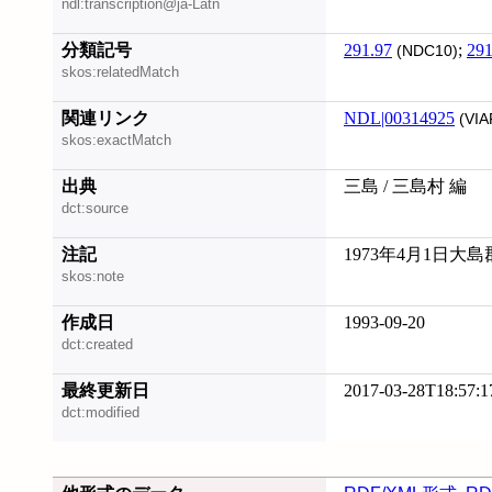
ndl:transcription@ja-Latn
分類記号
291.97
;
291
(NDC10)
skos:relatedMatch
関連リンク
NDL|00314925
(VIA
skos:exactMatch
出典
三島 / 三島村 編
dct:source
注記
1973年4月1日
skos:note
作成日
1993-09-20
dct:created
最終更新日
2017-03-28T18:57:1
dct:modified