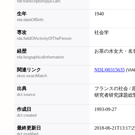
ndl:transcription@ja-Latn
生年
1940
rda:dateOfBirth
専攻
社会学
rda:fieldOfActivityOfThePerson
経歴
お茶の水女大・名
rda:biographicalInformation
関連リンク
NDL|00315635
(VIA
skos:exactMatch
出典
フランスの社会 / 
dct:source
研究者研究課題総覧 
作成日
1993-09-27
dct:created
最終更新日
2018-06-21T13:17:2
dct:modified