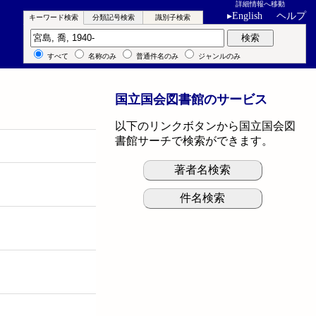
詳細情報へ移動
▸
English
ヘルプ
キーワード検索
分類記号検索
識別子検索
キーワード検索
検索
すべて
名称のみ
普通件名のみ
ジャンルのみ
国立国会図書館のサービス
以下のリンクボタンから国立国会図
書館サーチで検索ができます。
著者名検索
件名検索