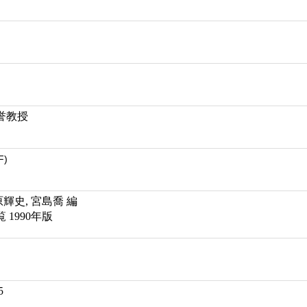
誉教授
F)
原輝史, 宮島喬 編
1990年版
5