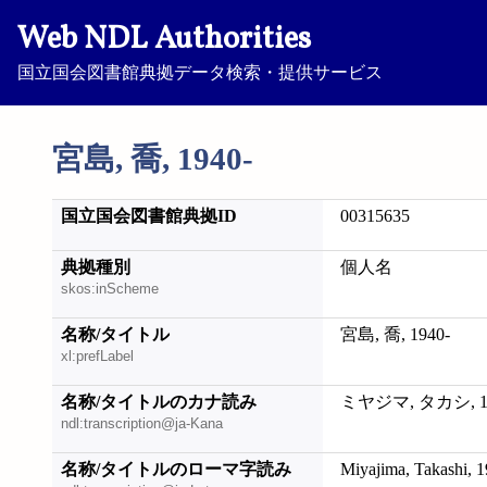
Web NDL Authorities
国立国会図書館典拠データ検索・提供サービス
宮島, 喬, 1940-
国立国会図書館典拠ID
00315635
典拠種別
個人名
skos:inScheme
名称/タイトル
宮島, 喬, 1940-
xl:prefLabel
名称/タイトルのカナ読み
ミヤジマ, タカシ, 19
ndl:transcription@ja-Kana
名称/タイトルのローマ字読み
Miyajima, Takashi, 1